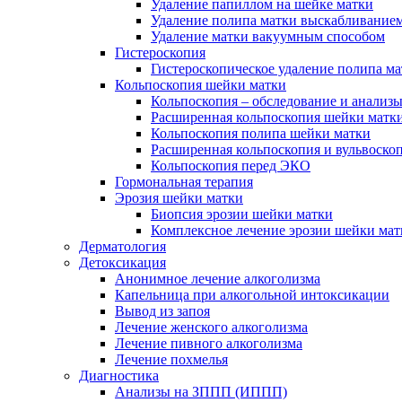
Удаление папиллом на шейке матки
Удаление полипа матки выскабливание
Удаление матки вакуумным способом
Гистероскопия
Гистероскопическое удаление полипа м
Кольпоскопия шейки матки
Кольпоскопия – обследование и анализ
Расширенная кольпоскопия шейки матк
Кольпоскопия полипа шейки матки
Расширенная кольпоскопия и вульвоско
Кольпоскопия перед ЭКО
Гормональная терапия
Эрозия шейки матки
Биопсия эрозии шейки матки
Комплексное лечение эрозии шейки мат
Дерматология
Детоксикация
Анонимное лечение алкоголизма
Капельница при алкогольной интоксикации
Вывод из запоя
Лечение женского алкоголизма
Лечение пивного алкоголизма
Лечение похмелья
Диагностика
Анализы на ЗППП (ИППП)