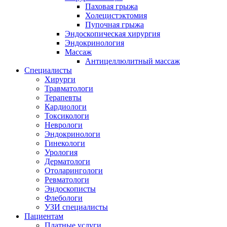
Паховая грыжа
Холецистэктомия
Пупочная грыжа
Эндоскопическая хирургия
Эндокринология
Массаж
Антицеллюлитный массаж
Специалисты
Хирурги
Травматологи
Терапевты
Кардиологи
Токсикологи
Неврологи
Эндокринологи
Гинекологи
Урология
Дерматологи
Отоларингологи
Ревматологи
Эндоскописты
Флебологи
УЗИ специалисты
Пациентам
Платные услуги