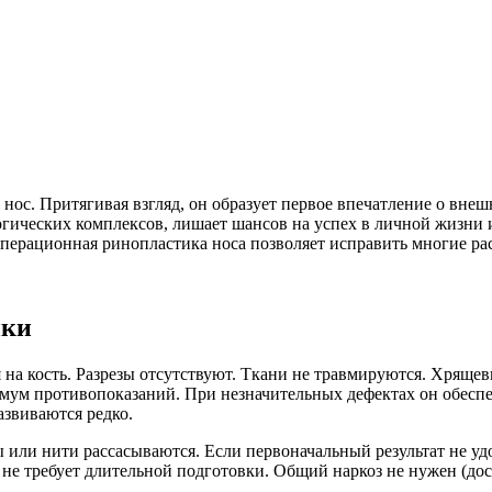
ос. Притягивая взгляд, он образует первое впечатление о внеш
гических комплексов, лишает шансов на успех в личной жизни и
зоперационная ринопластика носа позволяет исправить многие ра
ики
 на кость. Разрезы отсутствуют. Ткани не травмируются. Хряще
ум противопоказаний. При незначительных дефектах он обеспеч
звиваются редко.
 или нити рассасываются. Если первоначальный результат не уд
не требует длительной подготовки. Общий наркоз не нужен (до