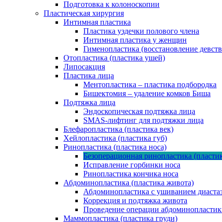
Подготовка к колоноскопии
Пластическая хирургия
Интимная пластика
Пластика уздечки полового члена
Интимная пластика у женщин
Гименопластика (восстановление девст
Отопластика (пластика ушей)
Липосакция
Пластика лица
Ментопластика – пластика подбородка
Бишектомия – удаление комков Биша
Подтяжка лица
Эндоскопическая подтяжка лица
SMAS-лифтинг для подтяжки лица
Блефаропластика (пластика век)
Хейлопластика (пластика губ)
Ринопластика (пластика носа)
Безоперационная ринопластика (пластик
Исправление горбинки носа
Ринопластика кончика носа
Абдоминопластика (пластика живота)
Абдоминопластика с ушиванием диаста
Коррекция и подтяжка живота
Проведение операции абдоминопластик
Маммопластика (пластика груди)