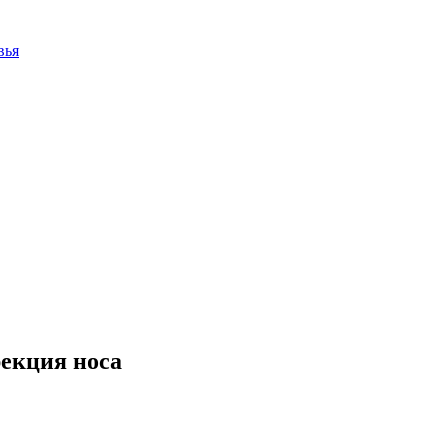
вья
екция носа