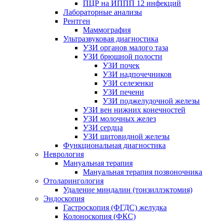
ПЦР на ИППП 12 инфекций
Лабораторные анализы
Рентген
Маммография
Ультразвуковая диагностика
УЗИ органов малого таза
УЗИ брюшной полости
УЗИ почек
УЗИ надпочечников
УЗИ селезенки
УЗИ печени
УЗИ поджелудочной железы
УЗИ вен нижних конечностей
УЗИ молочных желез
УЗИ сердца
УЗИ щитовидной железы
Функциональная диагностика
Неврология
Мануальная терапия
Мануальная терапия позвоночника
Отоларингология
Удаление миндалин (тонзиллэктомия)
Эндоскопия
Гастроскопия (ФГДС) желудка
Колоноскопия (ФКС)