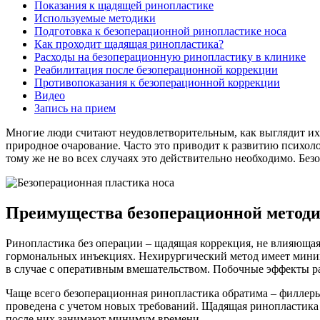
Показания к щадящей ринопластике
Используемые методики
Подготовка к безоперационной ринопластике носа
Как проходит щадящая ринопластика?
Расходы на безоперационную ринопластику в клинике
Реабилитация после безоперационной коррекции
Противопоказания к безоперационной коррекции
Видео
Запись на прием
Многие люди считают неудовлетворительным, как выглядит их н
природное очарование. Часто это приводит к развитию психоло
тому же не во всех случаях это действительно необходимо. Бе
Преимущества безоперационной метод
Ринопластика без операции – щадящая коррекция, не влияющая
гормональных инъекциях. Нехирургический метод имеет миним
в случае с оперативным вмешательством. Побочные эффекты ра
Чаще всего безоперационная ринопластика обратима – филлеры
проведена с учетом новых требований. Щадящая ринопластика 
после них занимают минимум времени.