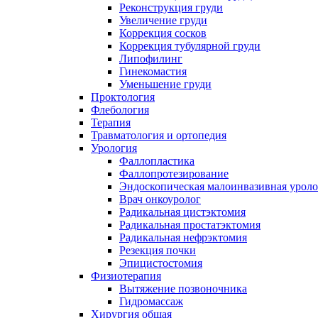
Реконструкция груди
Увеличение груди
Коррекция сосков
Коррекция тубулярной груди
Липофилинг
Гинекомастия
Уменьшение груди
Проктология
Флебология
Терапия
Травматология и ортопедия
Урология
Фаллопластика
Фаллопротезирование
Эндоскопическая малоинвазивная уроло
Врач онкоуролог
Радикальная цистэктомия
Радикальная простатэктомия
Радикальная нефрэктомия
Резекция почки
Эпицистостомия
Физиотерапия
Вытяжение позвоночника
Гидромассаж
Хирургия общая