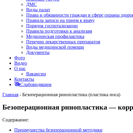
ДМС
Виды палат
Права и обязанности граждан в сфере охраны здоро
Правила записи на прием к врачу
Порядок госпитализации
Правила подготовки к анализам
Медицинская профилактика
Перечни лекарственных препаратов
Виды медицинской помощи
Документы
Фото
Видео
О нас
Вакансии
Контакты
Слабовидящим
Главная
-
Безоперационная ринопластика (пластика носа)
Безоперационная ринопластика — корр
Содержание:
Преимущества безоперационной методики