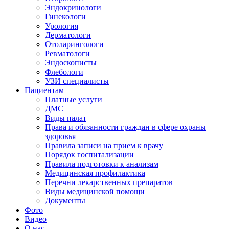
Эндокринологи
Гинекологи
Урология
Дерматологи
Отоларингологи
Ревматологи
Эндоскописты
Флебологи
УЗИ специалисты
Пациентам
Платные услуги
ДМС
Виды палат
Права и обязанности граждан в сфере охраны
здоровья
Правила записи на прием к врачу
Порядок госпитализации
Правила подготовки к анализам
Медицинская профилактика
Перечни лекарственных препаратов
Виды медицинской помощи
Документы
Фото
Видео
О нас