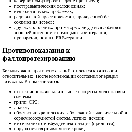
кавернозном фиброзе на фоне приапизма;
посттравматических осложнениях;
неврологических проблемах;
радикальной простатэктомии, проведенной без
сохранения нервов;
других состояниях, при которых не удается добиться
хорошей потенции с помощью физиотерапии,
препаратов, помпы, PRP-терапии.
Противопоказания к
фаллопротезированию
Большая часть противопоказаний относится к категории
относительных. После компенсации состояния операция
возможна. К ним относятся:
инфекционно-воспалительные процессы мочеполовой
системы;
грипп, ОРЗ;
диабет;
обострение хронических заболеваний выделительной и
сердечнососудистой систем, легких, печени;
не связанная с возбуждением эрекция (приапизм);
нарушения свертываемости крови;