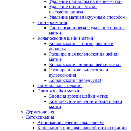
Удаление папиллом на шейке матки
Удаление полипа матки
выскабливанием
Удаление матки вакуумным способом
Гистероскопия
Гистероскопическое удаление полипа
матки
Кольпоскопия шейки матки
Кольпоскопия – обследование и
анализы
Расширенная кольпоскопия шейки
матки
Кольпоскопия полипа шейки матки
Расширенная кольпоскопия и
вульвоскопия
Кольпоскопия перед ЭКО
Гормональная терапия
Эрозия шейки матки
Биопсия эрозии шейки матки
Комплексное лечение эрозии шейки
матки
Дерматология
Детоксикация
Анонимное лечение алкоголизма
Капельница при алкогольной интоксикации