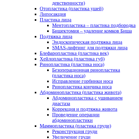
девственности)
Отопластика (пластика ушей)
Липосакция
Пластика лица
Ментопластика – пластика подбородка
Бишектомия – удаление комков Биша
Подтяжка лица
Эндоскопическая подтяжка лица
SMAS-лифтинг для подтяжки лица
Блефаропластика (пластика век)
Хейлопластика (пластика губ)
Ринопластика (пластика носа)
Безоперационная ринопластика
(пластика носа)
Исправление горбинки носа
Ринопластика кончика носа
Абдоминопластика (пластика живота)
Абдоминопластика с ушиванием
диастаза
Коррекция и подтяжка живота
Проведение операции
абдоминопластики
Маммопластика (пластика груди)
Реконструкция груди
Увеличение груди