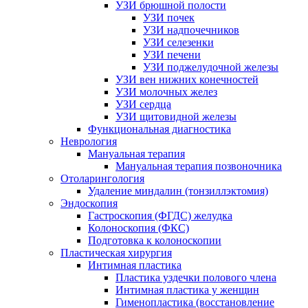
УЗИ брюшной полости
УЗИ почек
УЗИ надпочечников
УЗИ селезенки
УЗИ печени
УЗИ поджелудочной железы
УЗИ вен нижних конечностей
УЗИ молочных желез
УЗИ сердца
УЗИ щитовидной железы
Функциональная диагностика
Неврология
Мануальная терапия
Мануальная терапия позвоночника
Отоларингология
Удаление миндалин (тонзиллэктомия)
Эндоскопия
Гастроскопия (ФГДС) желудка
Колоноскопия (ФКС)
Подготовка к колоноскопии
Пластическая хирургия
Интимная пластика
Пластика уздечки полового члена
Интимная пластика у женщин
Гименопластика (восстановление