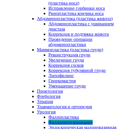
(пластика носа)
Исправление горбинки носа
Ринопластика кончика носа
Абдоминопластика (пластика живота)
Абдоминопластика с ушиванием
диастаза
Коррекция и подтяжка живота
Проведение операции
абдоминопластики
Маммопластика (пластика груди)
Реконструкция груди
Увеличение груди
Коррекция сосков
Коррекция тубулярной груди
Липофилинг
Гинекомастия
Уменьшение груди
Проктология
Флебология
Терапия
Травматология и ортопедия
Урология
Фаллопластика
Фаллопротезирование
Эндоскопическая малоинвазивная