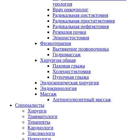
урология
Врач онкоуролог
Радикальная цистэктомия
Радикальная простатэктомия
Радикальная нефрэктомия
Резекция почки
Эпицистостомия
Физиотерапия
Вытяжение позвоночника
Гидромассаж
Хирургия общая
Паховая грыжа
Холецистэктомия
Пупочная грыжа
Эндоскопическая хирургия
Эндокринология
Массаж
Антицеллюлитный массаж
Специалисты
Хирурги
Травматологи
Терапевты
Кардиологи
Токсикологи
Неврологи