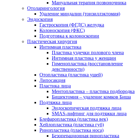
Мануальная терапия позвоночника
Отоларингология
Удаление миндалин (тонзиллэктомия)
Эндоскопия
Гастроскопия (ФГДС) желудка
Колоноскопия (ФКС)
Подготовка к колоноскопии
Пластическая хирургия
Интимная пластика
Пластика уздечки полового члена
Интимная пластика у женщин
Гименопластика (восстановление
девственности)
Отопластика (пластика ушей)
Липосакция
Пластика лица
Ментопластика – пластика подбородка
Бишектомия – удаление комков Биша
Подтяжка лица
Эндоскопическая подтяжка лица
SMAS-лифтинг для подтяжки лица
Блефаропластика (пластика век)
Хейлопластика (пластика губ)
Ринопластика (пластика носа)
Безоперационная ринопластика