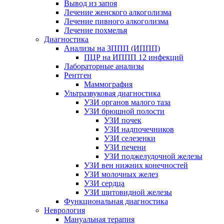
Вывод из запоя
Лечение женского алкоголизма
Лечение пивного алкоголизма
Лечение похмелья
Диагностика
Анализы на ЗППП (ИППП)
ПЦР на ИППП 12 инфекций
Лабораторные анализы
Рентген
Маммография
Ультразвуковая диагностика
УЗИ органов малого таза
УЗИ брюшной полости
УЗИ почек
УЗИ надпочечников
УЗИ селезенки
УЗИ печени
УЗИ поджелудочной железы
УЗИ вен нижних конечностей
УЗИ молочных желез
УЗИ сердца
УЗИ щитовидной железы
Функциональная диагностика
Неврология
Мануальная терапия