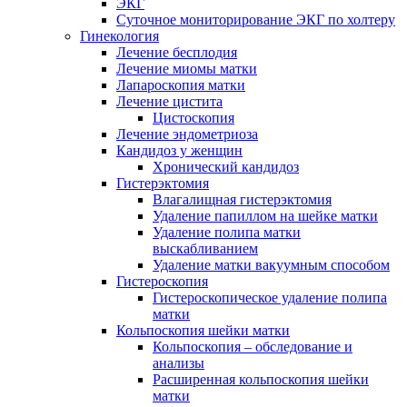
ЭКГ
Суточное мониторирование ЭКГ по холтеру
Гинекология
Лечение бесплодия
Лечение миомы матки
Лапароскопия матки
Лечение цистита
Цистоскопия
Лечение эндометриоза
Кандидоз у женщин
Хронический кандидоз
Гистерэктомия
Влагалищная гистерэктомия
Удаление папиллом на шейке матки
Удаление полипа матки
выскабливанием
Удаление матки вакуумным способом
Гистероскопия
Гистероскопическое удаление полипа
матки
Кольпоскопия шейки матки
Кольпоскопия – обследование и
анализы
Расширенная кольпоскопия шейки
матки