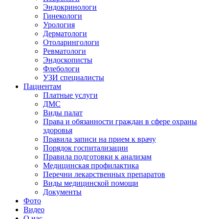
Эндокринологи
Гинекологи
Урология
Дерматологи
Отоларингологи
Ревматологи
Эндоскописты
Флебологи
УЗИ специалисты
Пациентам
Платные услуги
ДМС
Виды палат
Права и обязанности граждан в сфере охраны
здоровья
Правила записи на прием к врачу
Порядок госпитализации
Правила подготовки к анализам
Медицинская профилактика
Перечни лекарственных препаратов
Виды медицинской помощи
Документы
Фото
Видео
О нас