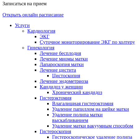
Записаться на прием
Открыть онлайн расписание
Услуги
Кардиология
ЭКГ
Суточное мониторирование ЭКГ по холтеру
Гинекология
Лечение бесплодия
Лечение миомы матки
Лапароскопия матки
Лечение цистита
Цистоскопия
Лечение эндометриоза
Кандидоз у женщин
Хронический кандидоз
Гистерэктомия
Влагалищная гистерэктомия
Удаление папиллом на шейке матки
Удаление полипа матки
выскабливанием
Удаление матки вакуумным способом
Гистероскопия
Гистероскопическое удаление полипа