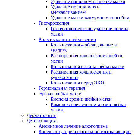
Удаление папиллом на шейке матки
Удаление полипа матки
выскабливанием
Удаление матки вакуумным способом
Гистероскопия
Гистероскопическое удаление полипа
матки
Кольпоскопия шейки матки
Кольпоскопия – обследование и
анализы
Расширенная кольпоскопия шейки
матки
Кольпоскопия полипа шейки матки
Расширенная кольпоскопия и
вульвоскопия
Кольпоскопия перед ЭКО
Гормональная терапия
Эрозия шейки матки
Биопсия эрозии шейки матки
Комплексное лечение эрозии шейки
матки
Дерматология
Детоксикация
Анонимное лечение алкоголизма
Капельница при алкогольной интоксикации