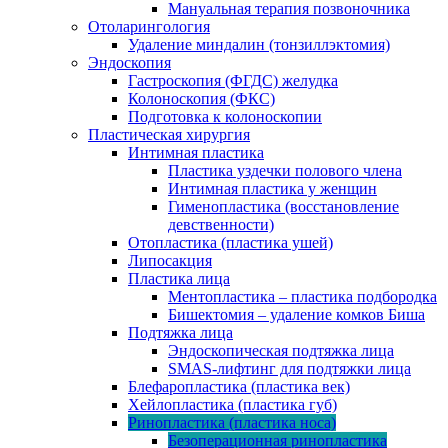
Мануальная терапия позвоночника
Отоларингология
Удаление миндалин (тонзиллэктомия)
Эндоскопия
Гастроскопия (ФГДС) желудка
Колоноскопия (ФКС)
Подготовка к колоноскопии
Пластическая хирургия
Интимная пластика
Пластика уздечки полового члена
Интимная пластика у женщин
Гименопластика (восстановление
девственности)
Отопластика (пластика ушей)
Липосакция
Пластика лица
Ментопластика – пластика подбородка
Бишектомия – удаление комков Биша
Подтяжка лица
Эндоскопическая подтяжка лица
SMAS-лифтинг для подтяжки лица
Блефаропластика (пластика век)
Хейлопластика (пластика губ)
Ринопластика (пластика носа)
Безоперационная ринопластика