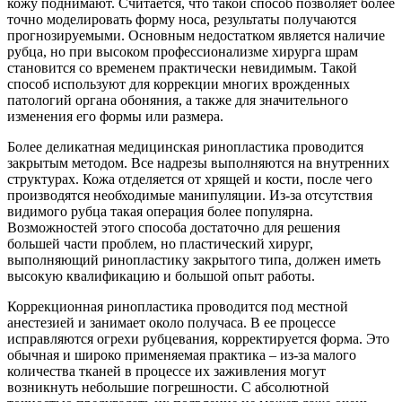
кожу поднимают. Считается, что такой способ позволяет более
точно моделировать форму носа, результаты получаются
прогнозируемыми. Основным недостатком является наличие
рубца, но при высоком профессионализме хирурга шрам
становится со временем практически невидимым. Такой
способ используют для коррекции многих врожденных
патологий органа обоняния, а также для значительного
изменения его формы или размера.
Более деликатная медицинская ринопластика проводится
закрытым методом. Все надрезы выполняются на внутренних
структурах. Кожа отделяется от хрящей и кости, после чего
производятся необходимые манипуляции. Из-за отсутствия
видимого рубца такая операция более популярна.
Возможностей этого способа достаточно для решения
большей части проблем, но пластический хирург,
выполняющий ринопластику закрытого типа, должен иметь
высокую квалификацию и большой опыт работы.
Коррекционная ринопластика проводится под местной
анестезией и занимает около получаса. В ее процессе
исправляются огрехи рубцевания, корректируется форма. Это
обычная и широко применяемая практика – из-за малого
количества тканей в процессе их заживления могут
возникнуть небольшие погрешности. С абсолютной