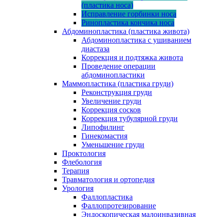
(пластика носа)
Исправление горбинки носа
Ринопластика кончика носа
Абдоминопластика (пластика живота)
Абдоминопластика с ушиванием
диастаза
Коррекция и подтяжка живота
Проведение операции
абдоминопластики
Маммопластика (пластика груди)
Реконструкция груди
Увеличение груди
Коррекция сосков
Коррекция тубулярной груди
Липофилинг
Гинекомастия
Уменьшение груди
Проктология
Флебология
Терапия
Травматология и ортопедия
Урология
Фаллопластика
Фаллопротезирование
Эндоскопическая малоинвазивная