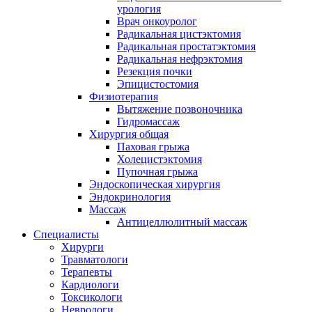
урология
Врач онкоуролог
Радикальная цистэктомия
Радикальная простатэктомия
Радикальная нефрэктомия
Резекция почки
Эпицистостомия
Физиотерапия
Вытяжение позвоночника
Гидромассаж
Хирургия общая
Паховая грыжа
Холецистэктомия
Пупочная грыжа
Эндоскопическая хирургия
Эндокринология
Массаж
Антицеллюлитный массаж
Специалисты
Хирурги
Травматологи
Терапевты
Кардиологи
Токсикологи
Неврологи