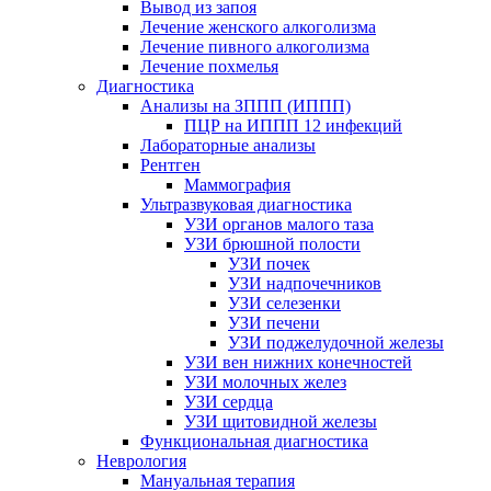
Вывод из запоя
Лечение женского алкоголизма
Лечение пивного алкоголизма
Лечение похмелья
Диагностика
Анализы на ЗППП (ИППП)
ПЦР на ИППП 12 инфекций
Лабораторные анализы
Рентген
Маммография
Ультразвуковая диагностика
УЗИ органов малого таза
УЗИ брюшной полости
УЗИ почек
УЗИ надпочечников
УЗИ селезенки
УЗИ печени
УЗИ поджелудочной железы
УЗИ вен нижних конечностей
УЗИ молочных желез
УЗИ сердца
УЗИ щитовидной железы
Функциональная диагностика
Неврология
Мануальная терапия