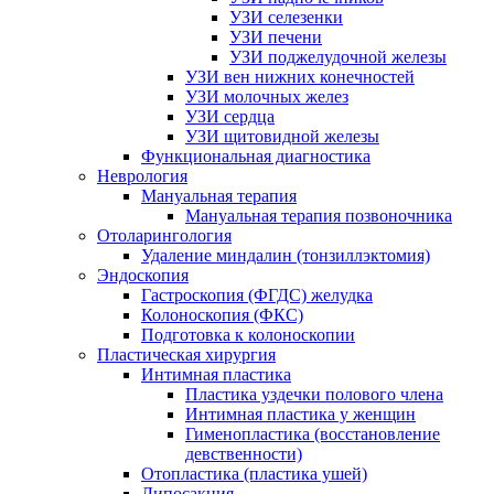
УЗИ селезенки
УЗИ печени
УЗИ поджелудочной железы
УЗИ вен нижних конечностей
УЗИ молочных желез
УЗИ сердца
УЗИ щитовидной железы
Функциональная диагностика
Неврология
Мануальная терапия
Мануальная терапия позвоночника
Отоларингология
Удаление миндалин (тонзиллэктомия)
Эндоскопия
Гастроскопия (ФГДС) желудка
Колоноскопия (ФКС)
Подготовка к колоноскопии
Пластическая хирургия
Интимная пластика
Пластика уздечки полового члена
Интимная пластика у женщин
Гименопластика (восстановление
девственности)
Отопластика (пластика ушей)
Липосакция