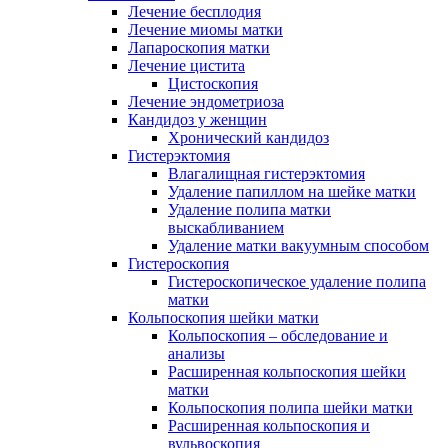
Лечение бесплодия
Лечение миомы матки
Лапароскопия матки
Лечение цистита
Цистоскопия
Лечение эндометриоза
Кандидоз у женщин
Хронический кандидоз
Гистерэктомия
Влагалищная гистерэктомия
Удаление папиллом на шейке матки
Удаление полипа матки
выскабливанием
Удаление матки вакуумным способом
Гистероскопия
Гистероскопическое удаление полипа
матки
Кольпоскопия шейки матки
Кольпоскопия – обследование и
анализы
Расширенная кольпоскопия шейки
матки
Кольпоскопия полипа шейки матки
Расширенная кольпоскопия и
вульвоскопия