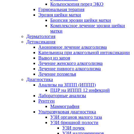
Кольпоскопия перед ЭКО
Гормональная терапия
Эрозия шейки матки
Биопсия эрозии шейки матки
Комплексное лечение эрозии шейки
матки
Дерматология
Детоксикация
Анонимное лечение алкоголизма
Капельница при алкогольной интоксикации
Вывод из запоя
Лечение женского алкоголизма
Лечение пивного алкоголизма
Лечение похмелья
Диагностика
Анализы на ЗППП (ИППП)
ПЦР на ИППП 12 инфекций
Лабораторные анализы
Рентген
Маммография
Ультразвуковая диагностика
УЗИ органов малого таза
УЗИ брюшной полости
УЗИ почек
УЗИ надпочечников