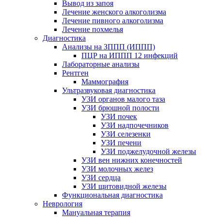
Вывод из запоя
Лечение женского алкоголизма
Лечение пивного алкоголизма
Лечение похмелья
Диагностика
Анализы на ЗППП (ИППП)
ПЦР на ИППП 12 инфекций
Лабораторные анализы
Рентген
Маммография
Ультразвуковая диагностика
УЗИ органов малого таза
УЗИ брюшной полости
УЗИ почек
УЗИ надпочечников
УЗИ селезенки
УЗИ печени
УЗИ поджелудочной железы
УЗИ вен нижних конечностей
УЗИ молочных желез
УЗИ сердца
УЗИ щитовидной железы
Функциональная диагностика
Неврология
Мануальная терапия