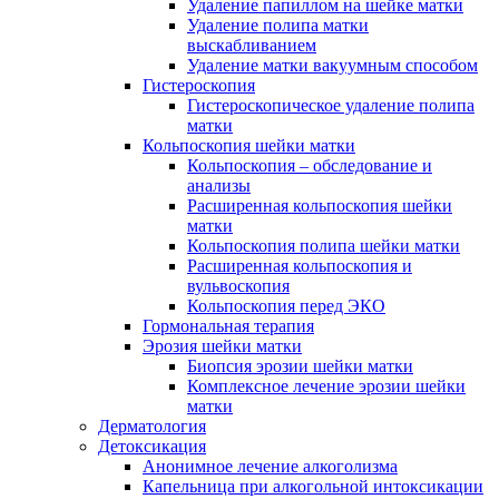
Удаление папиллом на шейке матки
Удаление полипа матки
выскабливанием
Удаление матки вакуумным способом
Гистероскопия
Гистероскопическое удаление полипа
матки
Кольпоскопия шейки матки
Кольпоскопия – обследование и
анализы
Расширенная кольпоскопия шейки
матки
Кольпоскопия полипа шейки матки
Расширенная кольпоскопия и
вульвоскопия
Кольпоскопия перед ЭКО
Гормональная терапия
Эрозия шейки матки
Биопсия эрозии шейки матки
Комплексное лечение эрозии шейки
матки
Дерматология
Детоксикация
Анонимное лечение алкоголизма
Капельница при алкогольной интоксикации