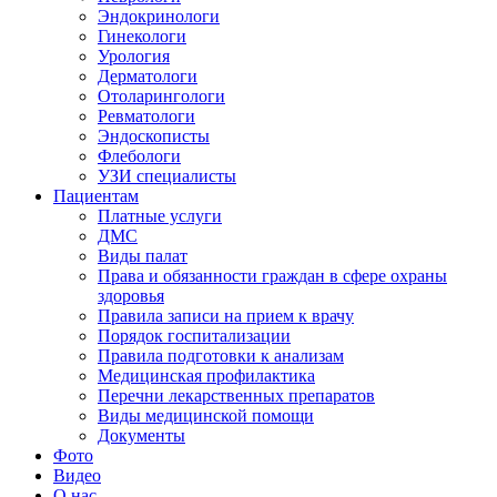
Эндокринологи
Гинекологи
Урология
Дерматологи
Отоларингологи
Ревматологи
Эндоскописты
Флебологи
УЗИ специалисты
Пациентам
Платные услуги
ДМС
Виды палат
Права и обязанности граждан в сфере охраны
здоровья
Правила записи на прием к врачу
Порядок госпитализации
Правила подготовки к анализам
Медицинская профилактика
Перечни лекарственных препаратов
Виды медицинской помощи
Документы
Фото
Видео
О нас