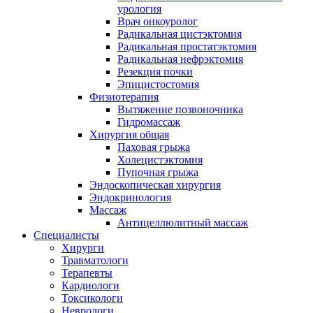
урология
Врач онкоуролог
Радикальная цистэктомия
Радикальная простатэктомия
Радикальная нефрэктомия
Резекция почки
Эпицистостомия
Физиотерапия
Вытяжение позвоночника
Гидромассаж
Хирургия общая
Паховая грыжа
Холецистэктомия
Пупочная грыжа
Эндоскопическая хирургия
Эндокринология
Массаж
Антицеллюлитный массаж
Специалисты
Хирурги
Травматологи
Терапевты
Кардиологи
Токсикологи
Неврологи