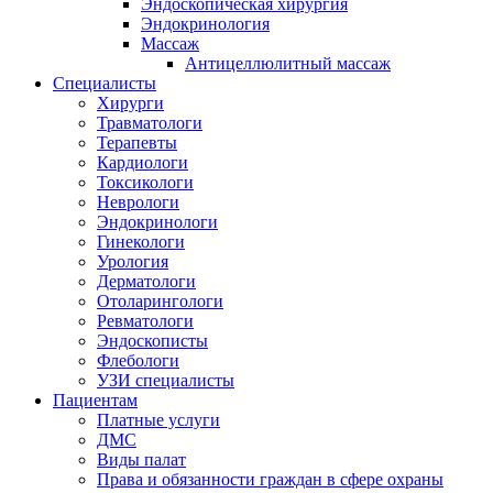
Эндоскопическая хирургия
Эндокринология
Массаж
Антицеллюлитный массаж
Специалисты
Хирурги
Травматологи
Терапевты
Кардиологи
Токсикологи
Неврологи
Эндокринологи
Гинекологи
Урология
Дерматологи
Отоларингологи
Ревматологи
Эндоскописты
Флебологи
УЗИ специалисты
Пациентам
Платные услуги
ДМС
Виды палат
Права и обязанности граждан в сфере охраны