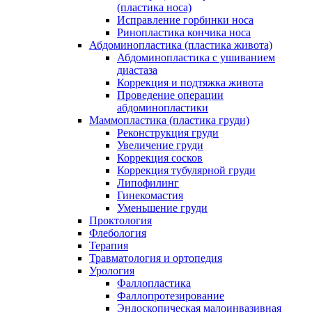
(пластика носа)
Исправление горбинки носа
Ринопластика кончика носа
Абдоминопластика (пластика живота)
Абдоминопластика с ушиванием
диастаза
Коррекция и подтяжка живота
Проведение операции
абдоминопластики
Маммопластика (пластика груди)
Реконструкция груди
Увеличение груди
Коррекция сосков
Коррекция тубулярной груди
Липофилинг
Гинекомастия
Уменьшение груди
Проктология
Флебология
Терапия
Травматология и ортопедия
Урология
Фаллопластика
Фаллопротезирование
Эндоскопическая малоинвазивная