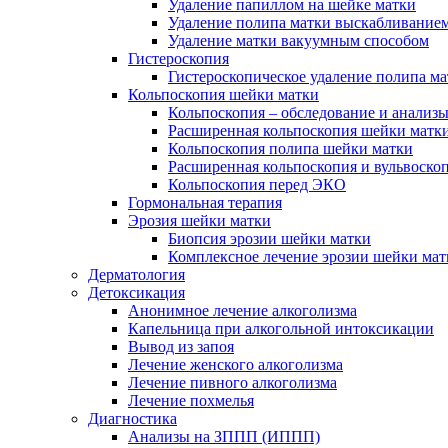
Удаление папиллом на шейке матки
Удаление полипа матки выскабливание
Удаление матки вакуумным способом
Гистероскопия
Гистероскопическое удаление полипа м
Кольпоскопия шейки матки
Кольпоскопия – обследование и анализ
Расширенная кольпоскопия шейки матк
Кольпоскопия полипа шейки матки
Расширенная кольпоскопия и вульвоско
Кольпоскопия перед ЭКО
Гормональная терапия
Эрозия шейки матки
Биопсия эрозии шейки матки
Комплексное лечение эрозии шейки мат
Дерматология
Детоксикация
Анонимное лечение алкоголизма
Капельница при алкогольной интоксикации
Вывод из запоя
Лечение женского алкоголизма
Лечение пивного алкоголизма
Лечение похмелья
Диагностика
Анализы на ЗППП (ИППП)