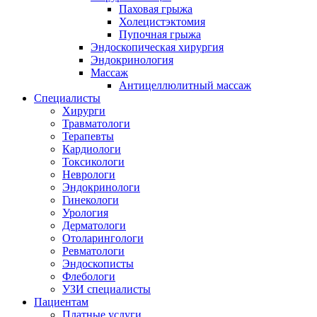
Паховая грыжа
Холецистэктомия
Пупочная грыжа
Эндоскопическая хирургия
Эндокринология
Массаж
Антицеллюлитный массаж
Специалисты
Хирурги
Травматологи
Терапевты
Кардиологи
Токсикологи
Неврологи
Эндокринологи
Гинекологи
Урология
Дерматологи
Отоларингологи
Ревматологи
Эндоскописты
Флебологи
УЗИ специалисты
Пациентам
Платные услуги