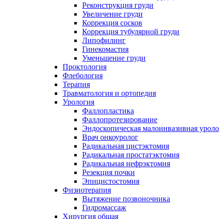
Реконструкция груди
Увеличение груди
Коррекция сосков
Коррекция тубулярной груди
Липофилинг
Гинекомастия
Уменьшение груди
Проктология
Флебология
Терапия
Травматология и ортопедия
Урология
Фаллопластика
Фаллопротезирование
Эндоскопическая малоинвазивная уроло
Врач онкоуролог
Радикальная цистэктомия
Радикальная простатэктомия
Радикальная нефрэктомия
Резекция почки
Эпицистостомия
Физиотерапия
Вытяжение позвоночника
Гидромассаж
Хирургия общая