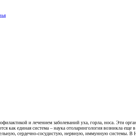
вья
филактикой и лечением заболеваний уха, горла, носа. Эти орган
ются как единая система – наука отоларингология возникла еще
тельную, сердечно-сосудистую, нервную, иммунную системы. 