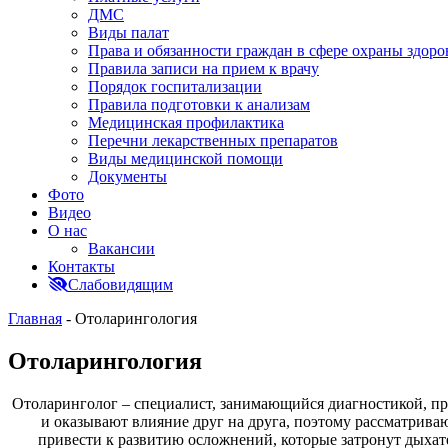
ДМС
Виды палат
Права и обязанности граждан в сфере охраны здоро
Правила записи на прием к врачу
Порядок госпитализации
Правила подготовки к анализам
Медицинская профилактика
Перечни лекарственных препаратов
Виды медицинской помощи
Документы
Фото
Видео
О нас
Вакансии
Контакты
Слабовидящим
Главная
-
Отоларингология
Отоларингология
Отоларинголог – специалист, занимающийся диагностикой, про
и оказывают влияние друг на друга, поэтому рассматрива
привести к развитию осложнений, которые затронут дыха