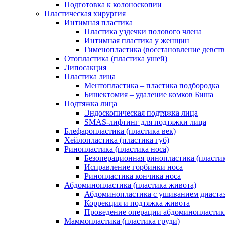
Подготовка к колоноскопии
Пластическая хирургия
Интимная пластика
Пластика уздечки полового члена
Интимная пластика у женщин
Гименопластика (восстановление девст
Отопластика (пластика ушей)
Липосакция
Пластика лица
Ментопластика – пластика подбородка
Бишектомия – удаление комков Биша
Подтяжка лица
Эндоскопическая подтяжка лица
SMAS-лифтинг для подтяжки лица
Блефаропластика (пластика век)
Хейлопластика (пластика губ)
Ринопластика (пластика носа)
Безоперационная ринопластика (пластик
Исправление горбинки носа
Ринопластика кончика носа
Абдоминопластика (пластика живота)
Абдоминопластика с ушиванием диаста
Коррекция и подтяжка живота
Проведение операции абдоминопластик
Маммопластика (пластика груди)