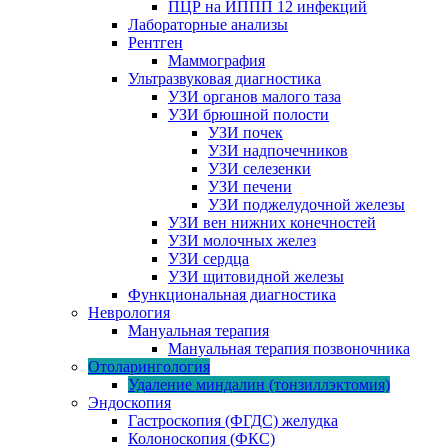
ПЦР на ИППП 12 инфекций
Лабораторные анализы
Рентген
Маммография
Ультразвуковая диагностика
УЗИ органов малого таза
УЗИ брюшной полости
УЗИ почек
УЗИ надпочечников
УЗИ селезенки
УЗИ печени
УЗИ поджелудочной железы
УЗИ вен нижних конечностей
УЗИ молочных желез
УЗИ сердца
УЗИ щитовидной железы
Функциональная диагностика
Неврология
Мануальная терапия
Мануальная терапия позвоночника
Отоларингология
Удаление миндалин (тонзиллэктомия)
Эндоскопия
Гастроскопия (ФГДС) желудка
Колоноскопия (ФКС)