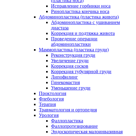
(пластика носа)
Исправление горбинки носа
Ринопластика кончика носа
Абдоминопластика (пластика живота)
Абдоминопластика с ушиванием
диастаза
Коррекция и подтяжка живота
Проведение операции
абдоминопластики
Маммопластика (пластика груди)
Реконструкция груди
Увеличение груди
Коррекция сосков
Коррекция тубулярной груди
Липофилинг
Гинекомастия
Уменьшение груди
Проктология
Флебология
Терапия
Травматология и ортопедия
Урология
Фаллопластика
Фаллопротезирование
Эндоскопическая малоинвазивная