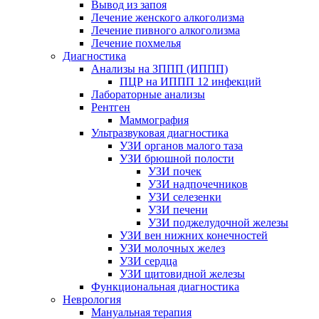
Вывод из запоя
Лечение женского алкоголизма
Лечение пивного алкоголизма
Лечение похмелья
Диагностика
Анализы на ЗППП (ИППП)
ПЦР на ИППП 12 инфекций
Лабораторные анализы
Рентген
Маммография
Ультразвуковая диагностика
УЗИ органов малого таза
УЗИ брюшной полости
УЗИ почек
УЗИ надпочечников
УЗИ селезенки
УЗИ печени
УЗИ поджелудочной железы
УЗИ вен нижних конечностей
УЗИ молочных желез
УЗИ сердца
УЗИ щитовидной железы
Функциональная диагностика
Неврология
Мануальная терапия