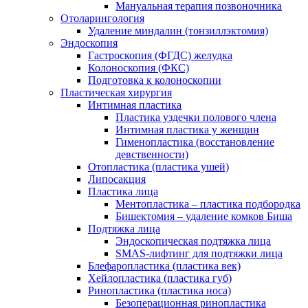
Мануальная терапия позвоночника
Отоларингология
Удаление миндалин (тонзиллэктомия)
Эндоскопия
Гастроскопия (ФГДС) желудка
Колоноскопия (ФКС)
Подготовка к колоноскопии
Пластическая хирургия
Интимная пластика
Пластика уздечки полового члена
Интимная пластика у женщин
Гименопластика (восстановление
девственности)
Отопластика (пластика ушей)
Липосакция
Пластика лица
Ментопластика – пластика подбородка
Бишектомия – удаление комков Биша
Подтяжка лица
Эндоскопическая подтяжка лица
SMAS-лифтинг для подтяжки лица
Блефаропластика (пластика век)
Хейлопластика (пластика губ)
Ринопластика (пластика носа)
Безоперационная ринопластика