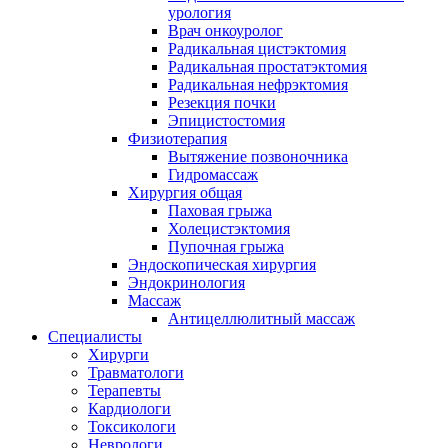
урология
Врач онкоуролог
Радикальная цистэктомия
Радикальная простатэктомия
Радикальная нефрэктомия
Резекция почки
Эпицистостомия
Физиотерапия
Вытяжение позвоночника
Гидромассаж
Хирургия общая
Паховая грыжа
Холецистэктомия
Пупочная грыжа
Эндоскопическая хирургия
Эндокринология
Массаж
Антицеллюлитный массаж
Специалисты
Хирурги
Травматологи
Терапевты
Кардиологи
Токсикологи
Неврологи