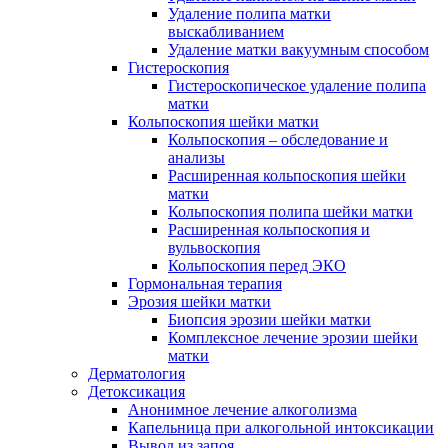
Удаление полипа матки
выскабливанием
Удаление матки вакуумным способом
Гистероскопия
Гистероскопическое удаление полипа
матки
Кольпоскопия шейки матки
Кольпоскопия – обследование и
анализы
Расширенная кольпоскопия шейки
матки
Кольпоскопия полипа шейки матки
Расширенная кольпоскопия и
вульвоскопия
Кольпоскопия перед ЭКО
Гормональная терапия
Эрозия шейки матки
Биопсия эрозии шейки матки
Комплексное лечение эрозии шейки
матки
Дерматология
Детоксикация
Анонимное лечение алкоголизма
Капельница при алкогольной интоксикации
Вывод из запоя