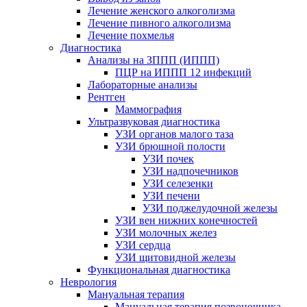
Лечение женского алкоголизма
Лечение пивного алкоголизма
Лечение похмелья
Диагностика
Анализы на ЗППП (ИППП)
ПЦР на ИППП 12 инфекций
Лабораторные анализы
Рентген
Маммография
Ультразвуковая диагностика
УЗИ органов малого таза
УЗИ брюшной полости
УЗИ почек
УЗИ надпочечников
УЗИ селезенки
УЗИ печени
УЗИ поджелудочной железы
УЗИ вен нижних конечностей
УЗИ молочных желез
УЗИ сердца
УЗИ щитовидной железы
Функциональная диагностика
Неврология
Мануальная терапия
Мануальная терапия позвоночника