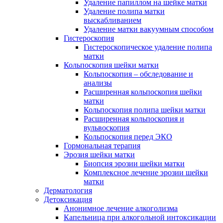
Удаление папиллом на шейке матки
Удаление полипа матки
выскабливанием
Удаление матки вакуумным способом
Гистероскопия
Гистероскопическое удаление полипа
матки
Кольпоскопия шейки матки
Кольпоскопия – обследование и
анализы
Расширенная кольпоскопия шейки
матки
Кольпоскопия полипа шейки матки
Расширенная кольпоскопия и
вульвоскопия
Кольпоскопия перед ЭКО
Гормональная терапия
Эрозия шейки матки
Биопсия эрозии шейки матки
Комплексное лечение эрозии шейки
матки
Дерматология
Детоксикация
Анонимное лечение алкоголизма
Капельница при алкогольной интоксикации