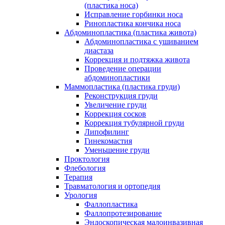
(пластика носа)
Исправление горбинки носа
Ринопластика кончика носа
Абдоминопластика (пластика живота)
Абдоминопластика с ушиванием
диастаза
Коррекция и подтяжка живота
Проведение операции
абдоминопластики
Маммопластика (пластика груди)
Реконструкция груди
Увеличение груди
Коррекция сосков
Коррекция тубулярной груди
Липофилинг
Гинекомастия
Уменьшение груди
Проктология
Флебология
Терапия
Травматология и ортопедия
Урология
Фаллопластика
Фаллопротезирование
Эндоскопическая малоинвазивная