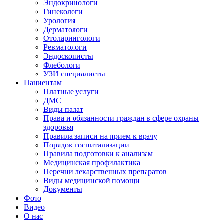
Эндокринологи
Гинекологи
Урология
Дерматологи
Отоларингологи
Ревматологи
Эндоскописты
Флебологи
УЗИ специалисты
Пациентам
Платные услуги
ДМС
Виды палат
Права и обязанности граждан в сфере охраны
здоровья
Правила записи на прием к врачу
Порядок госпитализации
Правила подготовки к анализам
Медицинская профилактика
Перечни лекарственных препаратов
Виды медицинской помощи
Документы
Фото
Видео
О нас