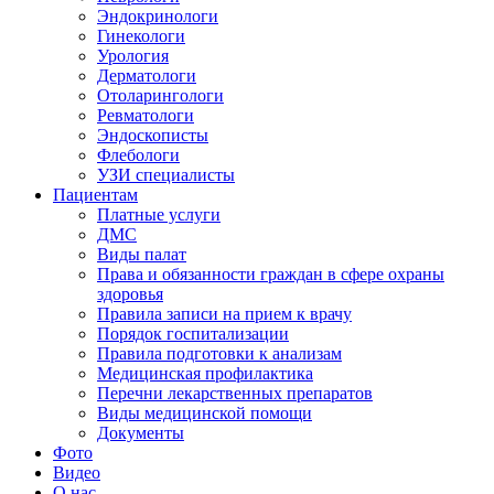
Эндокринологи
Гинекологи
Урология
Дерматологи
Отоларингологи
Ревматологи
Эндоскописты
Флебологи
УЗИ специалисты
Пациентам
Платные услуги
ДМС
Виды палат
Права и обязанности граждан в сфере охраны
здоровья
Правила записи на прием к врачу
Порядок госпитализации
Правила подготовки к анализам
Медицинская профилактика
Перечни лекарственных препаратов
Виды медицинской помощи
Документы
Фото
Видео
О нас