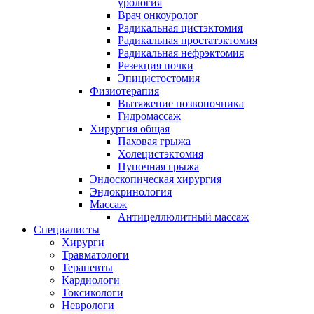
урология
Врач онкоуролог
Радикальная цистэктомия
Радикальная простатэктомия
Радикальная нефрэктомия
Резекция почки
Эпицистостомия
Физиотерапия
Вытяжение позвоночника
Гидромассаж
Хирургия общая
Паховая грыжа
Холецистэктомия
Пупочная грыжа
Эндоскопическая хирургия
Эндокринология
Массаж
Антицеллюлитный массаж
Специалисты
Хирурги
Травматологи
Терапевты
Кардиологи
Токсикологи
Неврологи