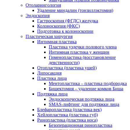
Отоларингология
Удаление миндалин (тонзиллэктомия)
Эндоскопия
Гастроскопия (ФГДС) желудка
Колоноскопия (ФКС)
Подготовка к колоноскопии
Пластическая хирургия
Интимная пластика
Пластика уздечки полового члена
Интимная пластика у женщин
Гименопластика (восстановление
девственности)
Отопластика (пластика ушей)
Липосакция
Пластика лица
Ментопластика – пластика подбородка
Бишектомия – удаление комков Биша
Подтяжка лица
Эндоскопическая подтяжка лица
SMAS-лифтинг для подтяжки лица
Блефаропластика (пластика век)
Хейлопластика (пластика губ)
Ринопластика (пластика носа)
Безоперационная ринопластика